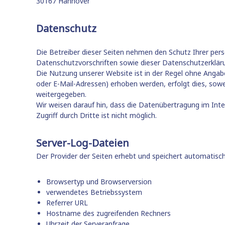
30167
Hannover
h
n
k
g
r
Datenschutz
,
ä
S
f
u
Die Betreiber dieser Seiten nehmen den Schutz Ihrer per
t
Datenschutzvorschriften sowie dieser Datenschutzerklär
p
e
Die Nutzung unserer Website ist in der Regel ohne Anga
-
e
oder E-Mail-Adressen) erhoben werden, erfolgt dies, sowe
B
r
weitergegeben.
e
v
Wir weisen darauf hin, dass die Datenübertragung im Inte
r
i
Zugriff durch Dritte ist nicht möglich.
a
s
t
i
u
Server-Log-Dateien
o
n
Der Provider der Seiten erhebt und speichert automatisch
g
n
|
,
W
Browsertyp und Browserversion
K
e
verwendetes Betriebssystem
o
i
Referrer URL
n
t
Hostname des zugreifenden Rechners
f
e
Uhrzeit der Serveranfrage