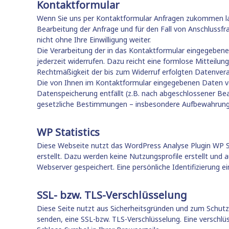
n
Kontaktformular
a
o
t
Wenn Sie uns per Kontaktformular Anfragen zukommen la
v
i
Bearbeitung der Anfrage und für den Fall von Anschlussfr
e
o
nicht ohne Ihre Einwilligung weiter.
n
r
Die Verarbeitung der in das Kontaktformular eingegebenen D
H
jederzeit widerrufen. Dazu reicht eine formlose Mitteilung
a
Rechtmäßigkeit der bis zum Widerruf erfolgten Datenvera
n
Die von Ihnen im Kontaktformular eingegebenen Daten verb
n
Datenspeicherung entfällt (z.B. nach abgeschlossener Be
o
gesetzliche Bestimmungen – insbesondere Aufbewahrungsf
v
e
WP Statistics
r
Diese Webseite nutzt das WordPress Analyse Plugin WP Sta
erstellt. Dazu werden keine Nutzungsprofile erstellt und
Webserver gespeichert. Eine persönliche Identifizierung ei
SSL- bzw. TLS-Verschlüsselung
Diese Seite nutzt aus Sicherheitsgründen und zum Schutz d
senden, eine SSL-bzw. TLS-Verschlüsselung. Eine verschlüs