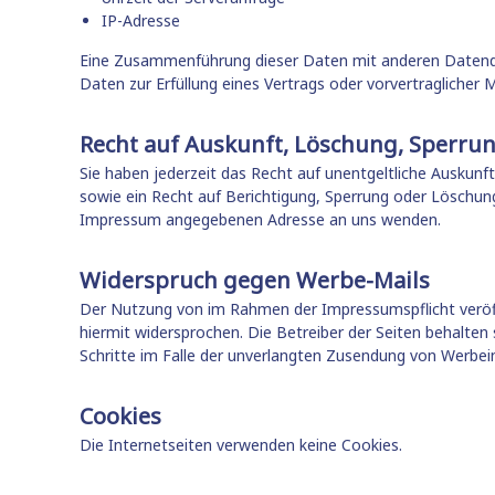
l
r
IP-Adresse
b
i
Eine Zusammenführung dieser Daten mit anderen Datenquel
i
k
Daten zur Erfüllung eines Vertrags oder vorvertragliche
l
t
d
m
u
Recht auf Auskunft, Löschung, Sperru
o
n
Sie haben jederzeit das Recht auf unentgeltliche Ausku
d
g
sowie ein Recht auf Berichtigung, Sperrung oder Löschu
e
K
Impressum angegebenen Adresse an uns wenden.
o
r
n
a
f
Widerspruch gegen Werbe-Mails
t
l
i
Der Nutzung von im Rahmen der Impressumspflicht veröff
i
hiermit widersprochen. Die Betreiber der Seiten behalten s
o
k
Schritte im Falle der unverlangten Zusendung von Werbei
n
t
,
m
Cookies
o
H
d
a
Die Internetseiten verwenden keine Cookies.
e
n
r